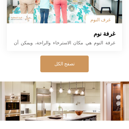
غرف النوم
غرفة نوم
غرفة النوم هي مكان الاسترخاء والراحة، ويمكن أن
تصبح تجربة فريدة مع غرفة النوم الجديدة. تتميز هذه
الغرف بتصميمها الأنيق واستخدام مواد عالية الجودة،
مما يخلق بيئة جذابة ومريحة للنوم والاستمتاع بأوقات
تصفح الكل
الراحة. تتضمن غرف النوم مجموعة متنوعة من القطع
مثل السرير، وخزانة الملابس، وطاولات السرير،
والمزيد. يتم اختيار الألوان والتشطيبات بعناية لتتناسب
مع أذواق مختلفة، مع إيلاء اهتمام خاص للتفاصيل
لتوفير تجربة جمالية فريدة.